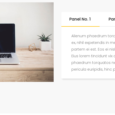
Panel No. 1
Pan
Alienum phaedrum torqua
ex, nihil expetendis in m
partem ei est. Eos ei nis
Eius lorem tincidunt vix 
phaedrum torquatos nec
pericula euripidis, hinc 