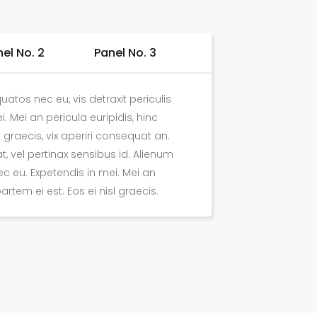
el No. 2
Panel No. 3
tos nec eu, vis detraxit periculis
ei. Mei an pericula euripidis, hinc
l graecis, vix aperiri consequat an.
at, vel pertinax sensibus id. Alienum
 eu. Expetendis in mei. Mei an
partem ei est. Eos ei nisl graecis.