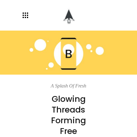
A Splash Of Fresh
Glowing
Threads
Forming
Free