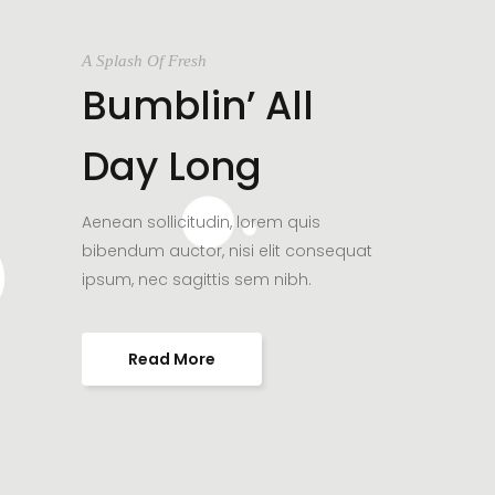
A Splash Of Fresh
Bumblin’ All
Day Long
Aenean sollicitudin, lorem quis
bibendum auctor, nisi elit consequat
ipsum, nec sagittis sem nibh.
Read More